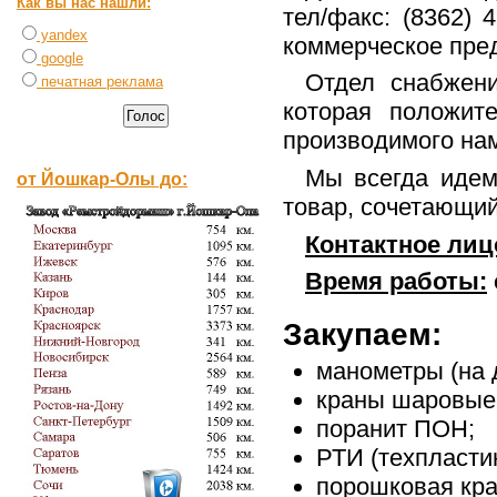
Как вы нас нашли:
тел/факс: (8362) 
yandex
коммерческое пре
google
Отдел снабжен
печатная реклама
которая положит
производимого нам
Мы всегда идем
от Йошкар-Олы до:
товар, сочетающий
Контактное лиц
Время работы:
Закупаем:
манометры (на 
краны шаровые 
поранит ПОН;
РТИ (техпласти
порошковая кра