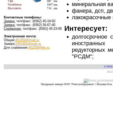
минеральная ва
фанера, дсп, дв
лакокрасочные 
Контактные телефоны:
Заявки:
тел/факс: (8362) 45-19-50
Заявки:
тел/факс: (8362) 56-67-40
Интересует:
Снабжение:
тел/факс: (8362) 45-23-09
долгосрочное 
Электронная почта:
Общая:
451950@mail.ru
иностранных
Заявки:
2451950@mail.ru
Для снабжения:
452309@bk.ru
редукторных м
"РСДМ";
© 2002
Карт
Продукция завода ООО "Ремстройдормаш" г.Йошкар-Ола 