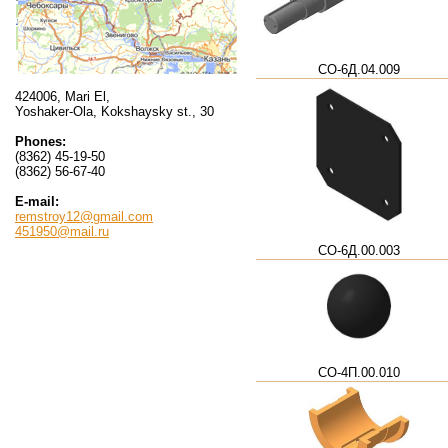
СО-6Д.04.009
424006, Mari El,
Yoshaker-Ola, Kokshaysky st., 30
Phones:
(8362) 45-19-50
(8362) 56-67-40
E-mail:
remstroy12@gmail.com
451950@mail.ru
СО-6Д.00.003
СО-4П.00.010