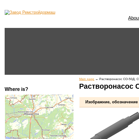
Abou
Main page
← Растворонасос СО-50Д, 
Растворонасос 
Where is?
Изображние, обозначение