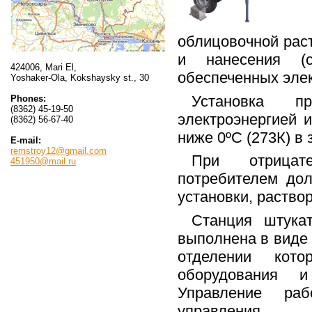
облицовочной раст
и нанесения (с
424006, Mari El,
обеспеченных элек
Yoshaker-Ola, Kokshaysky st., 30
Установка п
Phones:
(8362) 45-19-50
электроэнергией 
(8362) 56-67-40
ниже 0ºС (273К) в
E-mail:
remstroy12@gmail.com
При отрицат
451950@mail.ru
потребителем до
установки, раство
Станция штука
выполнена в виде 
отделении кото
оборудования и
Управление ра
управления.