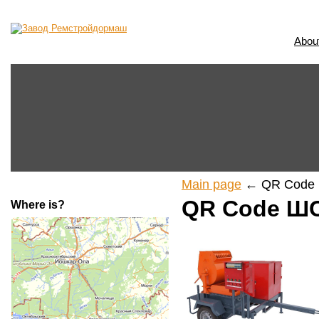
Abou
Main page
← QR Code 
QR Code ШС
Where is?