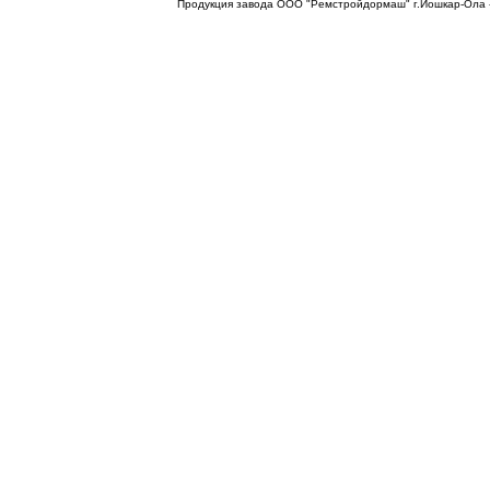
Продукция завода ООО "Ремстройдормаш" г.Йошкар-Ола 