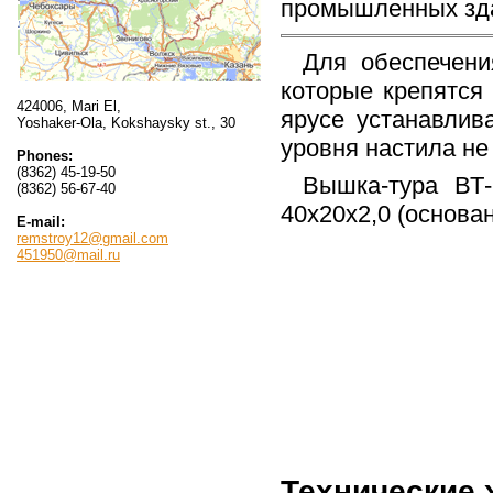
промышленных зд
Для обеспечени
которые крепятся
424006, Mari El,
ярусе устанавлив
Yoshaker-Ola, Kokshaysky st., 30
уровня настила не 
Phones:
(8362) 45-19-50
Вышка-тура ВТ-
(8362) 56-67-40
40х20х2,0 (основан
E-mail:
remstroy12@gmail.com
451950@mail.ru
Технические 