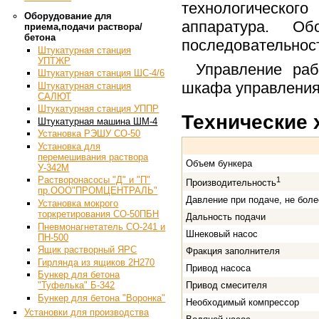
технологического
Оборудование для
аппаратура. Об
приема,подачи раствора/
бетона
последовательнос
Штукатурная станция
УПТЖР
Управление ра
Штукатурная станция ШС-4/6
шкафа управления
Штукатурная станция
САЛЮТ
Штукатурная станция УППР
Технические 
Штукатурная машина ШМ-4
Установка РЭШУ СО-50
Установка для
перемешивания раствора
Объем бункера
У-342М
Растворонасосы "Д" и "П"
1
Производительность
пр.ООО"ПРОМЦЕНТРАЛЬ"
Давление при подаче, не боле
Установка мокрого
торкретирования СО-50ПБН
Дальность подачи
Пневмонагнетатель СО-241 и
Шнековый насос
ПН-500
Ящик растворный ЯРС
Фракция заполнителя
Гирлянда из ящиков 2Н270
Привод насоса
Бункер для бетона
Привод смесителя
"Туфелька" Б-342
Бункер для бетона "Воронка"
Необходимый компрессор
Установки для производства