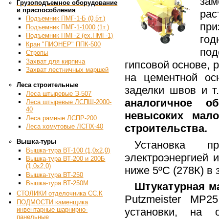
зам
Грузоподъемное оборудование
и приспособления
рас
Подъемник ПМГ-1-Б (0,5т.)
пр
Подъемник ПМГ-1-1000 (1т.)
Подъемник ПМГ-2 (ex.ПМГ-1)
го
Кран "ПИОНЕР" ППК-500
под
Стропы
Захват для кирпича
гипсовой основе, 
Захват лестничных маршей
на цементной ос
Леса строительные
заделки швов и т
Леса штыревые Э-507
аналогичное об
Леса штыревые ЛСПШ-2000-
40
невысоких мало
Леса рамные ЛСПР-200
строительства.
Леса хомутовые ЛСПХ-40
Вышка-туры
Установка п
Вышка-тура ВТ-100 (1,0х2,0)
электроэнергией 
Вышка-тура ВТ-200 и 200Б
(1,0х2,0)
ниже 5ºС (278К) в
Вышка-тура ВТ-250
Вышка-тура ВТ-250М
Штукатурная м
СТОЛИКИ отделочника СС.К
Putzmeister MP2
ПОДМОСТИ каменщика
инвентарные шарнирно-
установки, на 
панельные