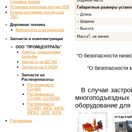
Водяной насос
стеновых блоков
Установка разогрева битума УБВ
Габаритные размеры устано
Бункер-контейнер для мусора
– Длина
ТБО
– Ширина
Дорожная техника
– Высота
Виброплита электрическая
1
Масса
, не менее
Запчасти и комплектующие
ООО "ПРОМЦЕНТРАЛЬ"
Хомуты, переходники,
"О безопасности низк
патрубки
Запчасти на ШС-4/6
Запчасти на У-342М
"О безопасности 
Запчасти на
Растворонасосы
Растворонасос
В случае застро
СО-49Д
Растворонасос
многоподъездных
СО-50Д, СО-50ДМ
оборудование для
Растворонасос
СО-49П, 49П2, 49ПА,
49ПА2, 50П2, 50ПА
Распродажа