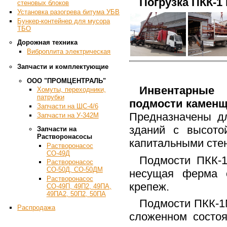
Погрузка ПКК-1 
стеновых блоков
Установка разогрева битума УБВ
Бункер-контейнер для мусора
ТБО
Дорожная техника
Виброплита электрическая
Запчасти и комплектующие
ООО "ПРОМЦЕНТРАЛЬ"
Инвентарны
Хомуты, переходники,
патрубки
подмости каменщ
Запчасти на ШС-4/6
Предназначены д
Запчасти на У-342М
зданий с высот
Запчасти на
Растворонасосы
капитальными стен
Растворонасос
СО-49Д
Подмости ПКК-1
Растворонасос
СО-50Д, СО-50ДМ
несущая ферма с
Растворонасос
крепеж.
СО-49П, 49П2, 49ПА,
49ПА2, 50П2, 50ПА
Подмости ПКК-1
Распродажа
сложенном состо