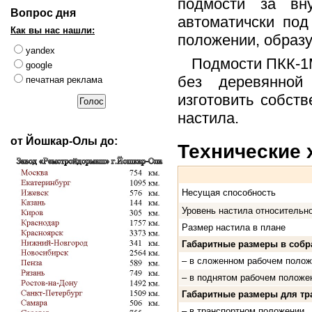
подмости за вну
Вопрос дня
автоматичски по
Как вы нас нашли:
положении, образ
yandex
Подмости ПКК-1М
google
без деревянной
печатная реклама
изготовить собст
настила.
от Йошкар-Олы до:
Технические 
Несущая способность
Уровень настила относительн
Размер настила в плане
Габаритные размеры в собр
– в сложенном рабочем полож
– в поднятом рабочем положе
Габаритные размеры для тра
– в транcпортном положении