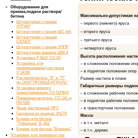
Оборудование для
приема,подачи раствора/
Максимально-допустимая на
бетона
Штукатурная станция
– первого (нижнего) яруса
УПТЖР
– второго яруса
Штукатурная станция ШС-4/6
Штукатурная станция
– третьего яруса
САЛЮТ
Штукатурная станция УППР
– четвертого яруса
Штукатурная машина ШМ-4
Высота расположения насти
Установка РЭШУ СО-50
Установка для
– в сложенном положении опо
перемешивания раствора
– в поднятом положении опор
У-342М
Растворонасосы "Д" и "П"
Размер настила в плане
пр.ООО"ПРОМЦЕНТРАЛЬ"
Габаритные размеры подмос
Установка мокрого
торкретирования СО-50ПБН
– в сложенном рабочем полож
Пневмонагнетатель СО-241 и
– в поднятом рабочем положе
ПН-500
Ящик растворный ЯРС
– в транспортном положении
Гирлянда из ящиков 2Н270
Масса:
Бункер для бетона
– в т.ч. металл
"Туфелька" Б-342
Бункер для бетона "Воронка"
– в т.ч. дерево
Установки для производства