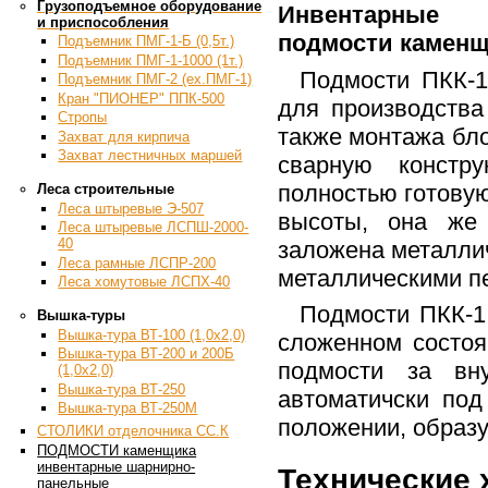
Грузоподъемное оборудование
Инвентарные 
и приспособления
подмости каменщ
Подъемник ПМГ-1-Б (0,5т.)
Подъемник ПМГ-1-1000 (1т.)
Подмости ПКК-1
Подъемник ПМГ-2 (ex.ПМГ-1)
Кран "ПИОНЕР" ППК-500
для производства
Стропы
также монтажа бло
Захват для кирпича
Захват лестничных маршей
сварную констр
полностью готовую
Леса строительные
Леса штыревые Э-507
высоты, она же 
Леса штыревые ЛСПШ-2000-
40
заложена металли
Леса рамные ЛСПР-200
металлическими пе
Леса хомутовые ЛСПХ-40
Подмости ПКК-1
Вышка-туры
Вышка-тура ВТ-100 (1,0х2,0)
сложенном состо
Вышка-тура ВТ-200 и 200Б
подмости за вну
(1,0х2,0)
Вышка-тура ВТ-250
автоматичски по
Вышка-тура ВТ-250М
положении, образ
СТОЛИКИ отделочника СС.К
ПОДМОСТИ каменщика
инвентарные шарнирно-
Технические 
панельные