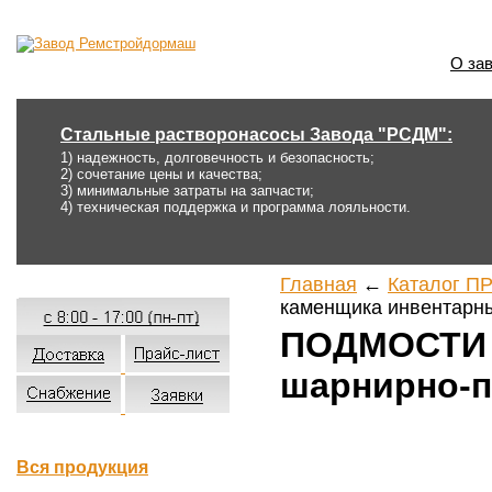
О за
Стальные растворонасосы Завода "РСДМ":
1) надежность, долговечность и безопасность;
2) сочетание цены и качества;
3) минимальные затраты на запчасти;
4) техническая поддержка и программа лояльности.
Главная
←
Каталог П
каменщика инвентарн
ПОДМОСТИ 
шарнирно-
Вся продукция